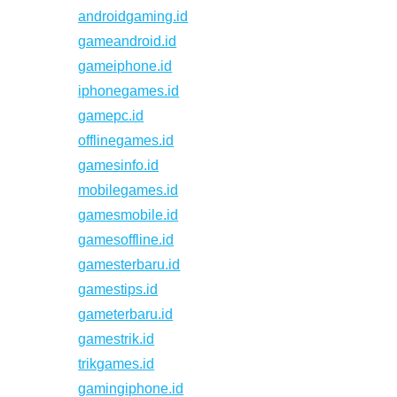
androidgaming.id
gameandroid.id
gameiphone.id
iphonegames.id
gamepc.id
offlinegames.id
gamesinfo.id
mobilegames.id
gamesmobile.id
gamesoffline.id
gamesterbaru.id
gamestips.id
gameterbaru.id
gamestrik.id
trikgames.id
gamingiphone.id