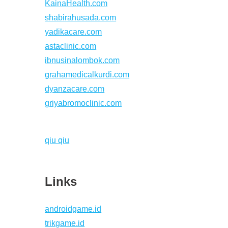
KainaHealth.com
shabirahusada.com
yadikacare.com
astaclinic.com
ibnusinalombok.com
grahamedicalkurdi.com
dyanzacare.com
griyabromoclinic.com
qiu qiu
Links
androidgame.id
trikgame.id