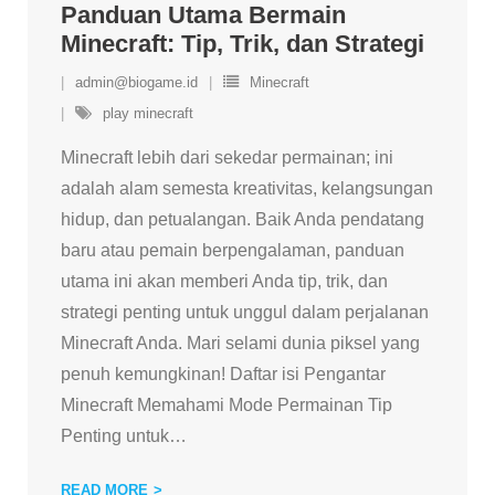
Panduan Utama Bermain
Minecraft: Tip, Trik, dan Strategi
admin@biogame.id
Minecraft
play minecraft
Minecraft lebih dari sekedar permainan; ini
adalah alam semesta kreativitas, kelangsungan
hidup, dan petualangan. Baik Anda pendatang
baru atau pemain berpengalaman, panduan
utama ini akan memberi Anda tip, trik, dan
strategi penting untuk unggul dalam perjalanan
Minecraft Anda. Mari selami dunia piksel yang
penuh kemungkinan! Daftar isi Pengantar
Minecraft Memahami Mode Permainan Tip
Penting untuk
…
READ MORE