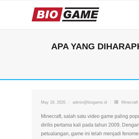
Skip
to
content
APA YANG DIHARAPK
May 18, 2026
admin@biogame.id
Minecraft
Minecraft, salah satu video game paling pop
dirilis pertama kali pada tahun 2009. Denga
petualangan, game ini telah menjadi feno