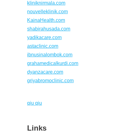
kliniknirmala.com
nouvelleklinik.com
KainaHealth.com
shabirahusada.com
yadikacare.com
astaclinic.com
ibnusinalombok.com
grahamedicalkurdi.com
dyanzacare.com
griyabromoclinic.com
qiu qiu
Links