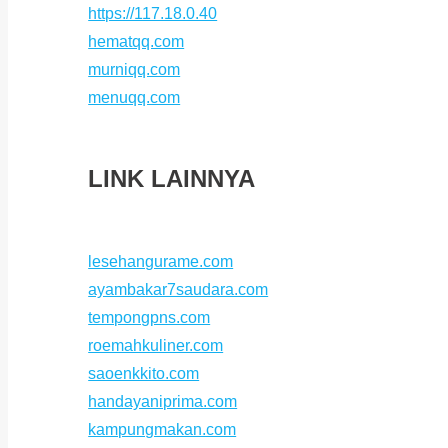
https://117.18.0.40
hematqq.com
murniqq.com
menuqq.com
LINK LAINNYA
lesehangurame.com
ayambakar7saudara.com
tempongpns.com
roemahkuliner.com
saoenkkito.com
handayaniprima.com
kampungmakan.com