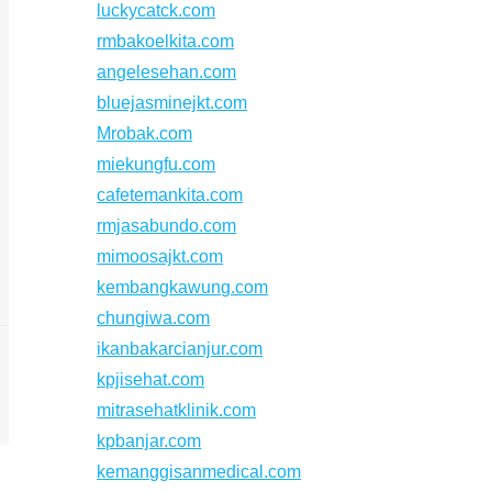
luckycatck.com
rmbakoelkita.com
angelesehan.com
bluejasminejkt.com
Mrobak.com
miekungfu.com
cafetemankita.com
rmjasabundo.com
mimoosajkt.com
kembangkawung.com
chungiwa.com
ikanbakarcianjur.com
kpjisehat.com
mitrasehatklinik.com
kpbanjar.com
kemanggisanmedical.com