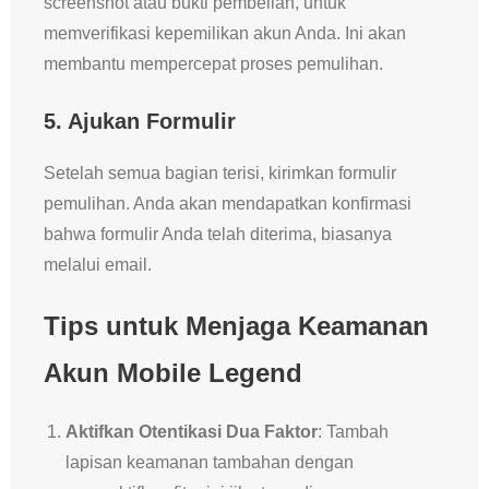
screenshot atau bukti pembelian, untuk
memverifikasi kepemilikan akun Anda. Ini akan
membantu mempercepat proses pemulihan.
5. Ajukan Formulir
Setelah semua bagian terisi, kirimkan formulir
pemulihan. Anda akan mendapatkan konfirmasi
bahwa formulir Anda telah diterima, biasanya
melalui email.
Tips untuk Menjaga Keamanan
Akun Mobile Legend
Aktifkan Otentikasi Dua Faktor
: Tambah
lapisan keamanan tambahan dengan