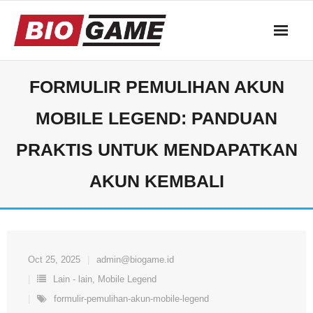
Skip
to
content
FORMULIR PEMULIHAN AKUN
MOBILE LEGEND: PANDUAN
PRAKTIS UNTUK MENDAPATKAN
AKUN KEMBALI
Oct 25, 2025
admin@biogame.id
Lain - lain
,
Mobile Legend
formulir-pemulihan-akun-mobile-legend