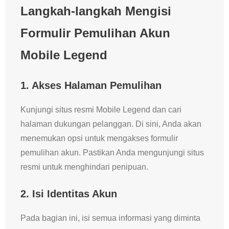
Langkah-langkah Mengisi
Formulir Pemulihan Akun
Mobile Legend
1. Akses Halaman Pemulihan
Kunjungi situs resmi Mobile Legend dan cari
halaman dukungan pelanggan. Di sini, Anda akan
menemukan opsi untuk mengakses formulir
pemulihan akun. Pastikan Anda mengunjungi situs
resmi untuk menghindari penipuan.
2. Isi Identitas Akun
Pada bagian ini, isi semua informasi yang diminta