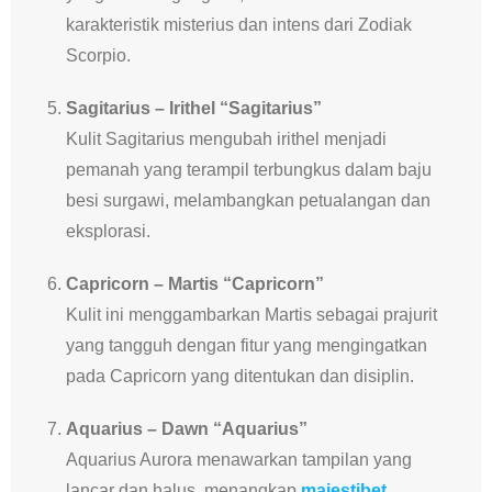
karakteristik misterius dan intens dari Zodiak
Scorpio.
Sagitarius – Irithel “Sagitarius”
Kulit Sagitarius mengubah irithel menjadi
pemanah yang terampil terbungkus dalam baju
besi surgawi, melambangkan petualangan dan
eksplorasi.
Capricorn – Martis “Capricorn”
Kulit ini menggambarkan Martis sebagai prajurit
yang tangguh dengan fitur yang mengingatkan
pada Capricorn yang ditentukan dan disiplin.
Aquarius – Dawn “Aquarius”
Aquarius Aurora menawarkan tampilan yang
lancar dan halus, menangkap
majestibet