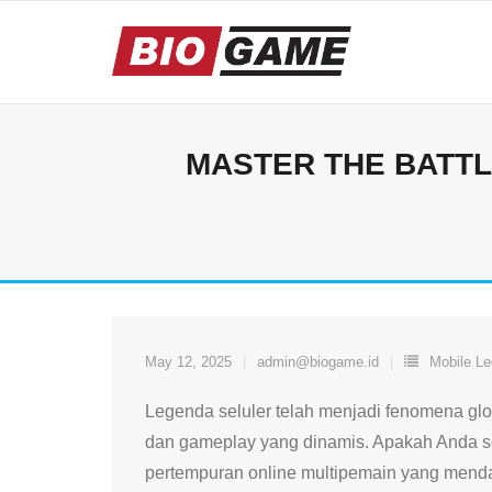
Skip
to
content
MASTER THE BATTL
May 12, 2025
admin@biogame.id
Mobile L
Legenda seluler telah menjadi fenomena gl
dan gameplay yang dinamis. Apakah Anda s
pertempuran online multipemain yang menda