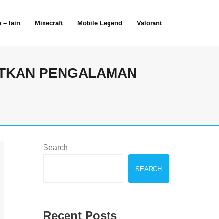
 – lain
Minecraft
Mobile Legend
Valorant
KATKAN PENGALAMAN
Search
SEARCH
Recent Posts