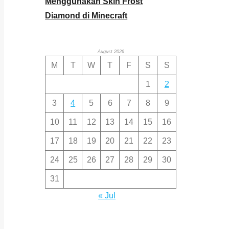
Menggunakan Skin Frost
Diamond di Minecraft
August 2026
M
T
W
T
F
S
S
1
2
3
4
5
6
7
8
9
10
11
12
13
14
15
16
17
18
19
20
21
22
23
24
25
26
27
28
29
30
31
« Jul