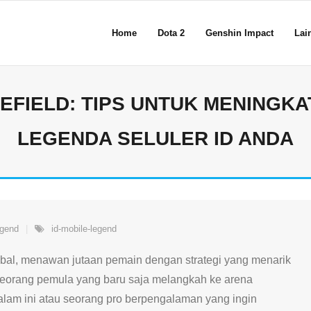
Home
Dota 2
Genshin Impact
Lain
EFIELD: TIPS UNTUK MENING
LEGENDA SELULER ID ANDA
egend
id-mobile-legend
obal, menawan jutaan pemain dengan strategi yang menarik
eorang pemula yang baru saja melangkah ke arena
lam ini atau seorang pro berpengalaman yang ingin