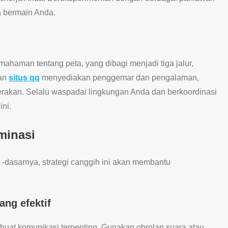
 bermain Anda.
aman tentang peta, yang dibagi menjadi tiga jalur,
tan
situs qq
menyediakan penggemar dan pengalaman,
rakan. Selalu waspadai lingkungan Anda dan berkoordinasi
ni.
minasi
dasarnya, strategi canggih ini akan membantu
ang efektif
buat komunikasi terpenting. Gunakan obrolan suara atau