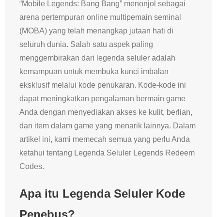
“Mobile Legends: Bang Bang” menonjol sebagai
arena pertempuran online multipemain seminal
(MOBA) yang telah menangkap jutaan hati di
seluruh dunia. Salah satu aspek paling
menggembirakan dari legenda seluler adalah
kemampuan untuk membuka kunci imbalan
eksklusif melalui kode penukaran. Kode-kode ini
dapat meningkatkan pengalaman bermain game
Anda dengan menyediakan akses ke kulit, berlian,
dan item dalam game yang menarik lainnya. Dalam
artikel ini, kami memecah semua yang perlu Anda
ketahui tentang Legenda Seluler Legends Redeem
Codes.
Apa itu Legenda Seluler Kode
Penebus?