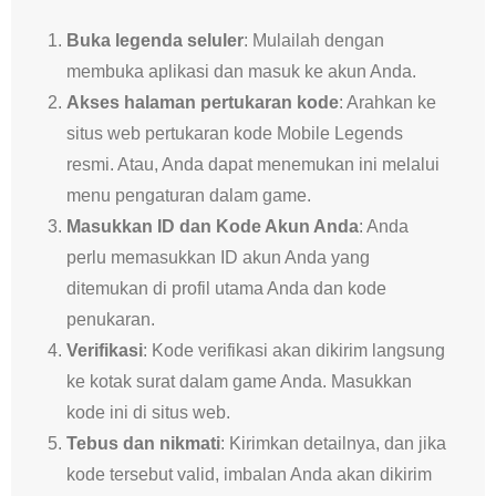
Buka legenda seluler
: Mulailah dengan
membuka aplikasi dan masuk ke akun Anda.
Akses halaman pertukaran kode
: Arahkan ke
situs web pertukaran kode Mobile Legends
resmi. Atau, Anda dapat menemukan ini melalui
menu pengaturan dalam game.
Masukkan ID dan Kode Akun Anda
: Anda
perlu memasukkan ID akun Anda yang
ditemukan di profil utama Anda dan kode
penukaran.
Verifikasi
: Kode verifikasi akan dikirim langsung
ke kotak surat dalam game Anda. Masukkan
kode ini di situs web.
Tebus dan nikmati
: Kirimkan detailnya, dan jika
kode tersebut valid, imbalan Anda akan dikirim