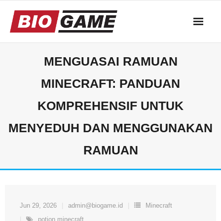
Skip
to
content
MENGUASAI RAMUAN
MINECRAFT: PANDUAN
KOMPREHENSIF UNTUK
MENYEDUH DAN MENGGUNAKAN
RAMUAN
Jun 29, 2026
admin@biogame.id
Minecraft
potion minecraft