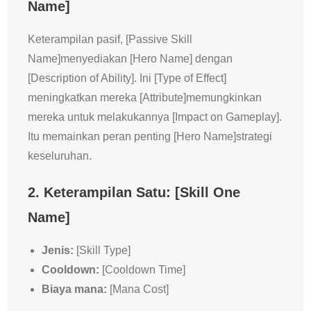
Name]
Keterampilan pasif, [Passive Skill
Name]menyediakan [Hero Name] dengan
[Description of Ability]. Ini [Type of Effect]
meningkatkan mereka [Attribute]memungkinkan
mereka untuk melakukannya [Impact on Gameplay].
Itu memainkan peran penting [Hero Name]strategi
keseluruhan.
2. Keterampilan Satu: [Skill One
Name]
Jenis:
[Skill Type]
Cooldown:
[Cooldown Time]
Biaya mana:
[Mana Cost]