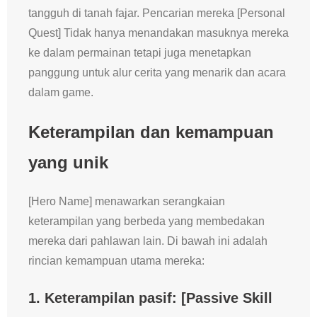
tangguh di tanah fajar. Pencarian mereka [Personal
Quest] Tidak hanya menandakan masuknya mereka
ke dalam permainan tetapi juga menetapkan
panggung untuk alur cerita yang menarik dan acara
dalam game.
Keterampilan dan kemampuan
yang unik
[Hero Name] menawarkan serangkaian
keterampilan yang berbeda yang membedakan
mereka dari pahlawan lain. Di bawah ini adalah
rincian kemampuan utama mereka:
1. Keterampilan pasif: [Passive Skill