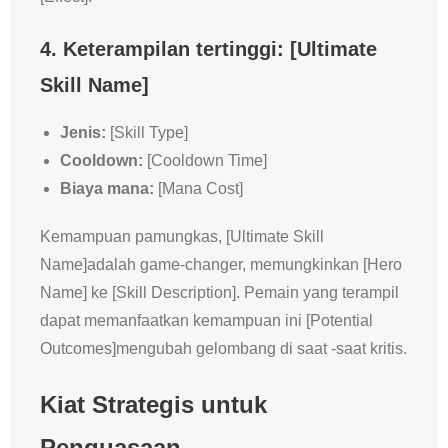
4. Keterampilan tertinggi: [Ultimate
Skill Name]
Jenis:
[Skill Type]
Cooldown:
[Cooldown Time]
Biaya mana:
[Mana Cost]
Kemampuan pamungkas, [Ultimate Skill
Name]adalah game-changer, memungkinkan [Hero
Name] ke [Skill Description]. Pemain yang terampil
dapat memanfaatkan kemampuan ini [Potential
Outcomes]mengubah gelombang di saat -saat kritis.
Kiat Strategis untuk
Penguasaan