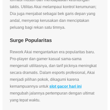
taktis. Utilitas Akai melampaui kontrol kerumunan;
Dia juga menjabat sebagai bek garis depan yang
andal, menyerap kerusakan dan menciptakan
peluang bagi rekan satu timnya.
Surge Popularitas
Rework Akai mengantarkan era popularitas baru.
Pro-player dan gamer kasual sama-sama
mengenali utilitasnya, dan tarif picknya meningkat
secara dramatis. Dalam esports profesional, Akai
menjadi pilihan pokok, dikagumi karena
kemampuannya untuk
slot gacor hari ini
mengubah jalannya pertempuran dengan ultimat
yang tepat waktu.