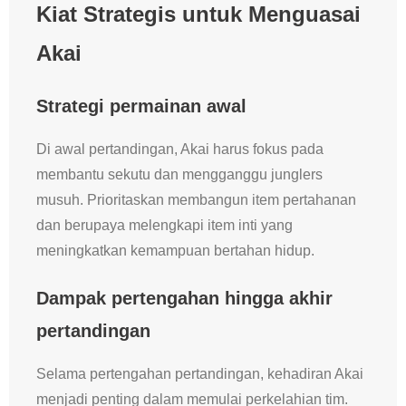
Kiat Strategis untuk Menguasai
Akai
Strategi permainan awal
Di awal pertandingan, Akai harus fokus pada
membantu sekutu dan mengganggu junglers
musuh. Prioritaskan membangun item pertahanan
dan berupaya melengkapi item inti yang
meningkatkan kemampuan bertahan hidup.
Dampak pertengahan hingga akhir
pertandingan
Selama pertengahan pertandingan, kehadiran Akai
menjadi penting dalam memulai perkelahian tim.