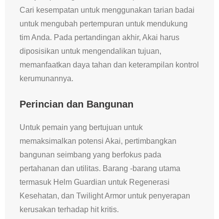
Cari kesempatan untuk menggunakan tarian badai
untuk mengubah pertempuran untuk mendukung
tim Anda. Pada pertandingan akhir, Akai harus
diposisikan untuk mengendalikan tujuan,
memanfaatkan daya tahan dan keterampilan kontrol
kerumunannya.
Perincian dan Bangunan
Untuk pemain yang bertujuan untuk
memaksimalkan potensi Akai, pertimbangkan
bangunan seimbang yang berfokus pada
pertahanan dan utilitas. Barang -barang utama
termasuk Helm Guardian untuk Regenerasi
Kesehatan, dan Twilight Armor untuk penyerapan
kerusakan terhadap hit kritis.