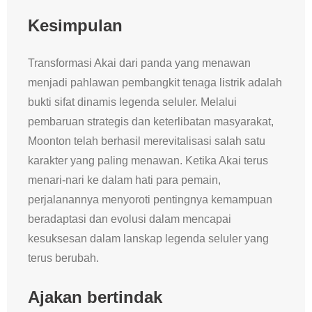
Kesimpulan
Transformasi Akai dari panda yang menawan
menjadi pahlawan pembangkit tenaga listrik adalah
bukti sifat dinamis legenda seluler. Melalui
pembaruan strategis dan keterlibatan masyarakat,
Moonton telah berhasil merevitalisasi salah satu
karakter yang paling menawan. Ketika Akai terus
menari-nari ke dalam hati para pemain,
perjalanannya menyoroti pentingnya kemampuan
beradaptasi dan evolusi dalam mencapai
kesuksesan dalam lanskap legenda seluler yang
terus berubah.
Ajakan bertindak