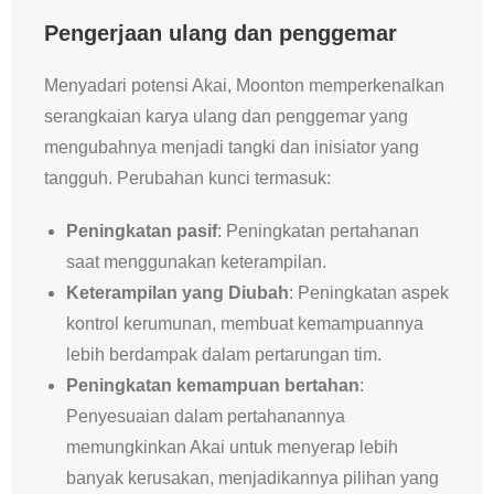
Pengerjaan ulang dan penggemar
Menyadari potensi Akai, Moonton memperkenalkan
serangkaian karya ulang dan penggemar yang
mengubahnya menjadi tangki dan inisiator yang
tangguh. Perubahan kunci termasuk:
Peningkatan pasif
: Peningkatan pertahanan
saat menggunakan keterampilan.
Keterampilan yang Diubah
: Peningkatan aspek
kontrol kerumunan, membuat kemampuannya
lebih berdampak dalam pertarungan tim.
Peningkatan kemampuan bertahan
:
Penyesuaian dalam pertahanannya
memungkinkan Akai untuk menyerap lebih
banyak kerusakan, menjadikannya pilihan yang