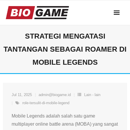
Skip
to
content
STRATEGI MENGATASI
TANTANGAN SEBAGAI ROAMER DI
MOBILE LEGENDS
Jul 11, 2025
admin@biogame.id
Lain - lain
role-tersulit-di-mobile-legend
Mobile Legends adalah salah satu game
multiplayer online battle arena (MOBA) yang sangat