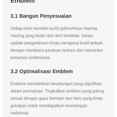
Emblem
3.1 Bangun Penyesuaian
Setiap hero memiliki build optimumnya masing-
masing yang terdiri dari item berbeda. Selalu
update pengetahuan Anda mengenai build terbaik
dengan membaca panduan terbaru dan menonton
turnamen profesional.
3.2 Optimalisasi Emblem
Emblem memberikan keuntungan yang signifikan
dalam permainan. Tingkatkan emblem yang paling
sesuai dengan gaya bermain dan hero yang Anda
gunakan untuk mendapatkan keuntungan
maksimal.