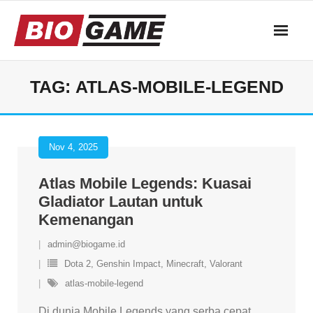
Skip
to
content
TAG:
ATLAS-MOBILE-LEGEND
Nov 4, 2025
Atlas Mobile Legends: Kuasai
Gladiator Lautan untuk
Kemenangan
admin@biogame.id
Dota 2
,
Genshin Impact
,
Minecraft
,
Valorant
atlas-mobile-legend
Di dunia Mobile Legends yang serba cepat,