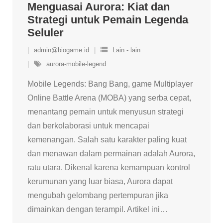
Menguasai Aurora: Kiat dan
Strategi untuk Pemain Legenda
Seluler
admin@biogame.id
Lain - lain
aurora-mobile-legend
Mobile Legends: Bang Bang, game Multiplayer
Online Battle Arena (MOBA) yang serba cepat,
menantang pemain untuk menyusun strategi
dan berkolaborasi untuk mencapai
kemenangan. Salah satu karakter paling kuat
dan menawan dalam permainan adalah Aurora,
ratu utara. Dikenal karena kemampuan kontrol
kerumunan yang luar biasa, Aurora dapat
mengubah gelombang pertempuran jika
dimainkan dengan terampil. Artikel ini
…