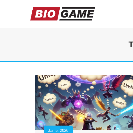
Skip
to
content
Jan 5, 2026