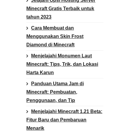
Jelajahi Opsi Hosting Server
Minecraft Gratis Terbaik untuk
tahun 2023
Cara Membuat dan
Menggunakan Skin Frost
Diamond di Minecraft
Menjelajahi Monumen Laut
Minecraft: Tips, Trik, dan Lokasi
Harta Karun
Panduan Utama Jam di
Minecraft: Pembuatan,
Penggunaan, dan Tip
Menjelajahi Minecraft 1.21 Beta:
Fitur Baru dan Pembaruan
Menarik