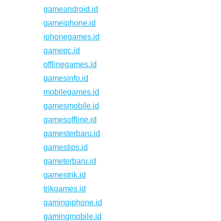
gameandroid.id
gameiphone.id
iphonegames.id
gamepc.id
offlinegames.id
gamesinfo.id
mobilegames.id
gamesmobile.id
gamesoffline.id
gamesterbaru.id
gamestips.id
gameterbaru.id
gamestrik.id
trikgames.id
gamingiphone.id
gamingmobile.id