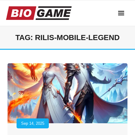
Skip
to
content
TAG:
RILIS-MOBILE-LEGEND
Sep 14, 2025