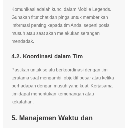
Komunikasi adalah kunci dalam Mobile Legends.
Gunakan fitur chat dan pings untuk memberikan
informasi penting kepada tim Anda, seperti posisi
musuh atau saat akan melakukan serangan
mendadak.
4.2. Koordinasi dalam Tim
Pastikan untuk selalu berkoordinasi dengan tim,
terutama saat mengambil objektif besar atau ketika
berhadapan dengan musuh yang kuat. Kerjasama
tim dapat menentukan kemenangan atau
kekalahan.
5. Manajemen Waktu dan