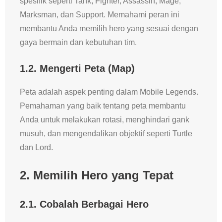
spesifik seperti Tank, Fighter, Assassin, Mage,
Marksman, dan Support. Memahami peran ini
membantu Anda memilih hero yang sesuai dengan
gaya bermain dan kebutuhan tim.
1.2. Mengerti Peta (Map)
Peta adalah aspek penting dalam Mobile Legends.
Pemahaman yang baik tentang peta membantu
Anda untuk melakukan rotasi, menghindari gank
musuh, dan mengendalikan objektif seperti Turtle
dan Lord.
2. Memilih Hero yang Tepat
2.1. Cobalah Berbagai Hero