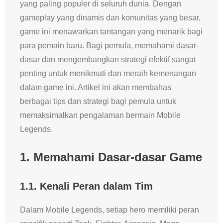
yang paling populer di seluruh dunia. Dengan
gameplay yang dinamis dan komunitas yang besar,
game ini menawarkan tantangan yang menarik bagi
para pemain baru. Bagi pemula, memahami dasar-
dasar dan mengembangkan strategi efektif sangat
penting untuk menikmati dan meraih kemenangan
dalam game ini. Artikel ini akan membahas
berbagai tips dan strategi bagi pemula untuk
memaksimalkan pengalaman bermain Mobile
Legends.
1. Memahami Dasar-dasar Game
1.1. Kenali Peran dalam Tim
Dalam Mobile Legends, setiap hero memiliki peran