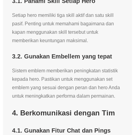
3.1. Pahami Skill Setiap Hero
Setiap hero memiliki tiga skill aktif dan satu skill
pasif. Penting untuk memahami bagaimana dan
kapan menggunakan skill tersebut untuk
memberikan keuntungan maksimal.
3.2. Gunakan Embellem yang tepat
Sistem emblem memberikan peningkatan statistik
kepada hero. Pastikan untuk menggunakan set
emblem yang sesuai dengan peran dan hero Anda
untuk meningkatkan performa dalam permainan.
4. Berkomunikasi dengan Tim
4.1. Gunakan Fitur Chat dan Pings