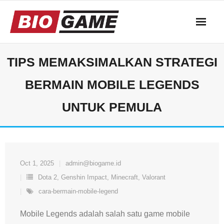
Skip
to
content
TIPS MEMAKSIMALKAN STRATEGI
BERMAIN MOBILE LEGENDS
UNTUK PEMULA
Oct 1, 2025
admin@biogame.id
Dota 2
,
Genshin Impact
,
Minecraft
,
Valorant
cara-bermain-mobile-legend
Mobile Legends adalah salah satu game mobile