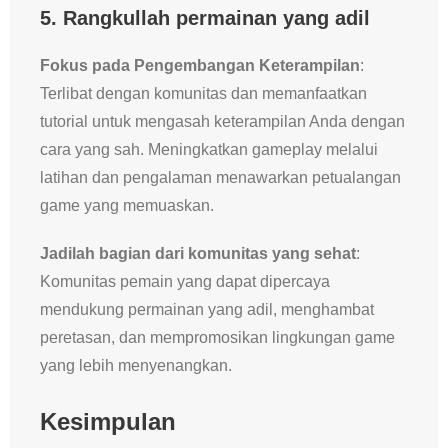
5. Rangkullah permainan yang adil
Fokus pada Pengembangan Keterampilan
:
Terlibat dengan komunitas dan memanfaatkan
tutorial untuk mengasah keterampilan Anda dengan
cara yang sah. Meningkatkan gameplay melalui
latihan dan pengalaman menawarkan petualangan
game yang memuaskan.
Jadilah bagian dari komunitas yang sehat
:
Komunitas pemain yang dapat dipercaya
mendukung permainan yang adil, menghambat
peretasan, dan mempromosikan lingkungan game
yang lebih menyenangkan.
Kesimpulan