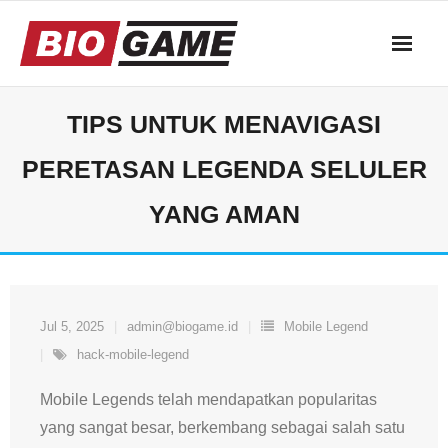
Skip
to
content
TIPS UNTUK MENAVIGASI
PERETASAN LEGENDA SELULER
YANG AMAN
Jul 5, 2025
admin@biogame.id
Mobile Legend
hack-mobile-legend
Mobile Legends telah mendapatkan popularitas
yang sangat besar, berkembang sebagai salah satu