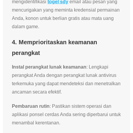
mengidentifikasi
togel sdy
email atau pesan yang
mencurigakan yang meminta kredensial permainan
Anda, konon untuk berlian gratis atau mata uang
dalam game.
4. Memprioritaskan keamanan
perangkat
Instal perangkat lunak keamanan
: Lengkapi
perangkat Anda dengan perangkat lunak antivirus
terkemuka yang dapat mendeteksi dan menetralkan
ancaman secara efektif.
Pembaruan rutin
: Pastikan sistem operasi dan
aplikasi ponsel cerdas Anda sering diperbarui untuk
menambal kerentanan.