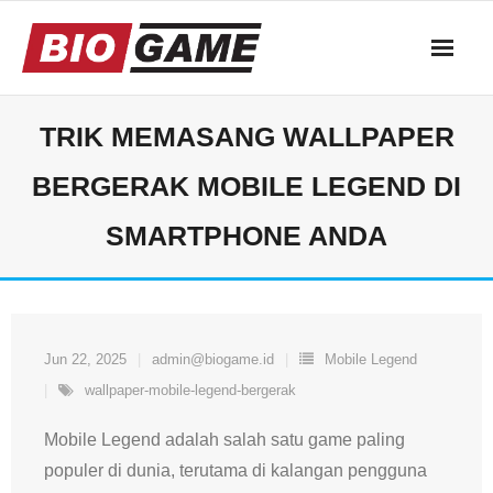
Skip
to
content
TRIK MEMASANG WALLPAPER
BERGERAK MOBILE LEGEND DI
SMARTPHONE ANDA
Jun 22, 2025
admin@biogame.id
Mobile Legend
wallpaper-mobile-legend-bergerak
Mobile Legend adalah salah satu game paling
populer di dunia, terutama di kalangan pengguna