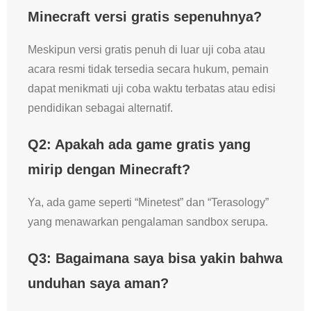
Minecraft versi gratis sepenuhnya?
Meskipun versi gratis penuh di luar uji coba atau
acara resmi tidak tersedia secara hukum, pemain
dapat menikmati uji coba waktu terbatas atau edisi
pendidikan sebagai alternatif.
Q2: Apakah ada game gratis yang
mirip dengan Minecraft?
Ya, ada game seperti “Minetest” dan “Terasology”
yang menawarkan pengalaman sandbox serupa.
Q3: Bagaimana saya bisa yakin bahwa
unduhan saya aman?