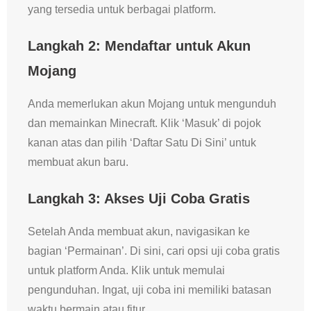
yang tersedia untuk berbagai platform.
Langkah 2: Mendaftar untuk Akun
Mojang
Anda memerlukan akun Mojang untuk mengunduh
dan memainkan Minecraft. Klik ‘Masuk’ di pojok
kanan atas dan pilih ‘Daftar Satu Di Sini’ untuk
membuat akun baru.
Langkah 3: Akses Uji Coba Gratis
Setelah Anda membuat akun, navigasikan ke
bagian ‘Permainan’. Di sini, cari opsi uji coba gratis
untuk platform Anda. Klik untuk memulai
pengunduhan. Ingat, uji coba ini memiliki batasan
waktu bermain atau fitur.