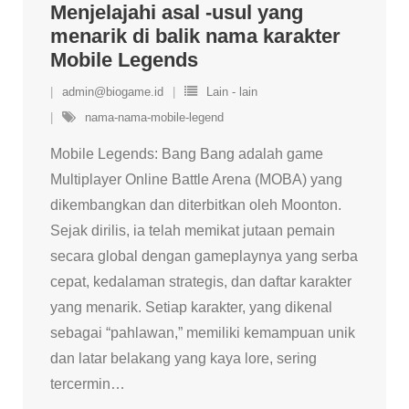
Menjelajahi asal -usul yang
menarik di balik nama karakter
Mobile Legends
admin@biogame.id
Lain - lain
nama-nama-mobile-legend
Mobile Legends: Bang Bang adalah game
Multiplayer Online Battle Arena (MOBA) yang
dikembangkan dan diterbitkan oleh Moonton.
Sejak dirilis, ia telah memikat jutaan pemain
secara global dengan gameplaynya yang serba
cepat, kedalaman strategis, dan daftar karakter
yang menarik. Setiap karakter, yang dikenal
sebagai “pahlawan,” memiliki kemampuan unik
dan latar belakang yang kaya lore, sering
tercermin
…