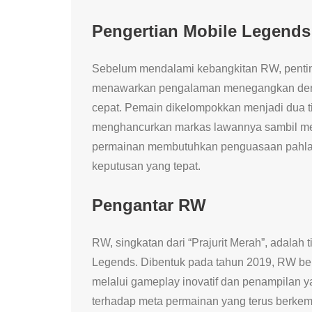
Pengertian Mobile Legends
Sebelum mendalami kebangkitan RW, pentin
menawarkan pengalaman menegangkan dengan
cepat. Pemain dikelompokkan menjadi dua 
menghancurkan markas lawannya sambil me
permainan membutuhkan penguasaan pahlawa
keputusan yang tepat.
Pengantar RW
RW, singkatan dari “Prajurit Merah”, adalah
Legends. Dibentuk pada tahun 2019, RW ber
melalui gameplay inovatif dan penampilan y
terhadap meta permainan yang terus berke