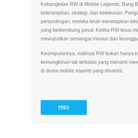
Kebangkitan RW di Mobile Legends: Bang Ba
keterampilan, strategi, dan ketekunan. Pe
pertandingan; mereka telah menetapkan tolok
yang berkembang pesat. Ketika RW terus m
mewujudkan semangat inovasi dan keunggu
Kesimpulannya, naiknya RW bukan hanya bu
kemungkinan tak terbatas yang menanti mer
di dunia mobile esports yang dinamis.
PREV