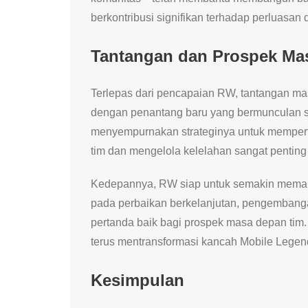
berkontribusi signifikan terhadap perluasa
Tantangan dan Prospek Ma
Terlepas dari pencapaian RW, tantangan ma
dengan penantang baru yang bermunculan se
menyempurnakan strateginya untuk memperta
tim dan mengelola kelelahan sangat penting
Kedepannya, RW siap untuk semakin meman
pada perbaikan berkelanjutan, pengembanga
pertanda baik bagi prospek masa depan ti
terus mentransformasi kancah Mobile Legen
Kesimpulan