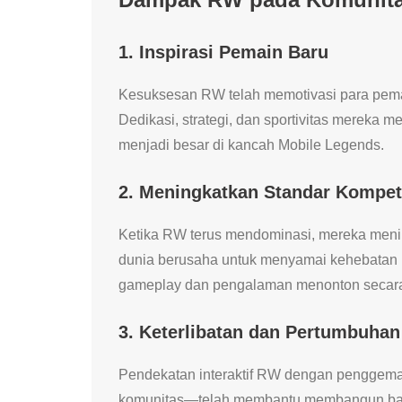
1.
Inspirasi Pemain Baru
Kesuksesan RW telah memotivasi para pemain
Dedikasi, strategi, dan sportivitas mereka m
menjadi besar di kancah Mobile Legends.
2.
Meningkatkan Standar Kompeti
Ketika RW terus mendominasi, mereka mening
dunia berusaha untuk menyamai kehebatan 
gameplay dan pengalaman menonton secara
3.
Keterlibatan dan Pertumbuha
Pendekatan interaktif RW dengan penggemar
komunitas—telah membantu membangun basis 