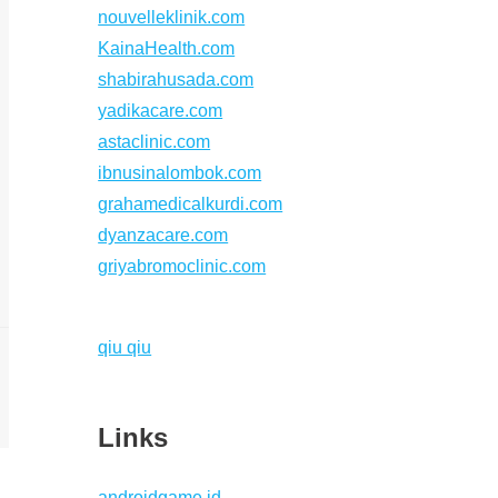
nouvelleklinik.com
KainaHealth.com
shabirahusada.com
yadikacare.com
astaclinic.com
ibnusinalombok.com
grahamedicalkurdi.com
dyanzacare.com
griyabromoclinic.com
qiu qiu
Links
androidgame.id