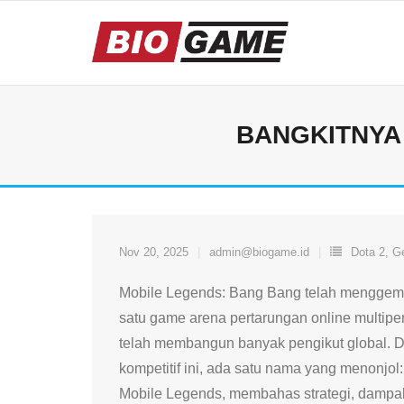
Skip
to
content
BANGKITNYA
Nov 20, 2025
admin@biogame.id
Dota 2
,
G
Mobile Legends: Bang Bang telah menggempa
satu game arena pertarungan online multipem
telah membangun banyak pengikut global. D
kompetitif ini, ada satu nama yang menonjo
Mobile Legends, membahas strategi, dampak,