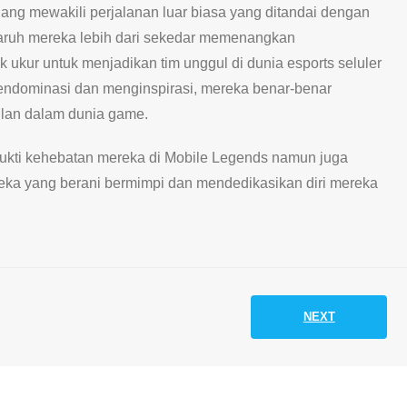
ng mewakili perjalanan luar biasa yang ditandai dengan
ngaruh mereka lebih dari sekedar memenangkan
 ukur untuk menjadikan tim unggul di dunia esports seluler
endominasi dan menginspirasi, mereka benar-benar
lan dalam dunia game.
kti kehebatan mereka di Mobile Legends namun juga
eka yang berani bermimpi dan mendedikasikan diri mereka
NEXT