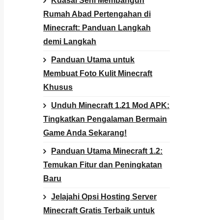
Kuasai Seni Membangun
Rumah Abad Pertengahan di
Minecraft: Panduan Langkah
demi Langkah
Panduan Utama untuk
Membuat Foto Kulit Minecraft
Khusus
Unduh Minecraft 1.21 Mod APK:
Tingkatkan Pengalaman Bermain
Game Anda Sekarang!
Panduan Utama Minecraft 1.2:
Temukan Fitur dan Peningkatan
Baru
Jelajahi Opsi Hosting Server
Minecraft Gratis Terbaik untuk