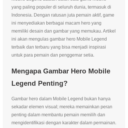
yang paling populer di seluruh dunia, termasuk di
Indonesia. Dengan ratusan juta pemain aktif, game
ini menyediakan berbagai macam hero yang
memiliki desain dan gambar yang memukau. Artikel
ini akan mengulas gambar hero Mobile Legend
terbaik dan terbaru yang bisa menjadi inspirasi
untuk para pemain dan penggemar setia.
Mengapa Gambar Hero Mobile
Legend Penting?
Gambar hero dalam Mobile Legend bukan hanya
sekadar elemen visual; mereka memainkan peran
penting dalam membantu pemain memilih dan
mengidentifikasi dengan karakter dalam permainan.