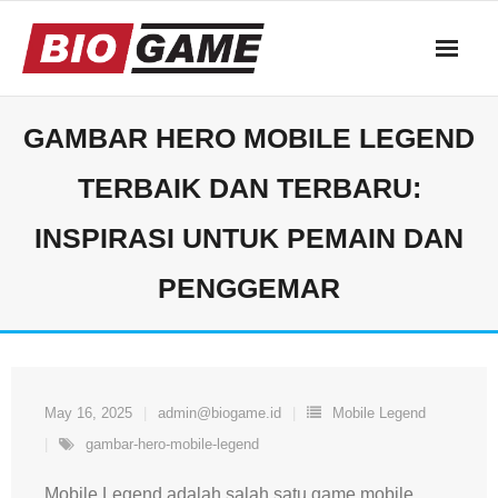
Skip
to
content
GAMBAR HERO MOBILE LEGEND
TERBAIK DAN TERBARU:
INSPIRASI UNTUK PEMAIN DAN
PENGGEMAR
May 16, 2025
admin@biogame.id
Mobile Legend
gambar-hero-mobile-legend
Mobile Legend adalah salah satu game mobile