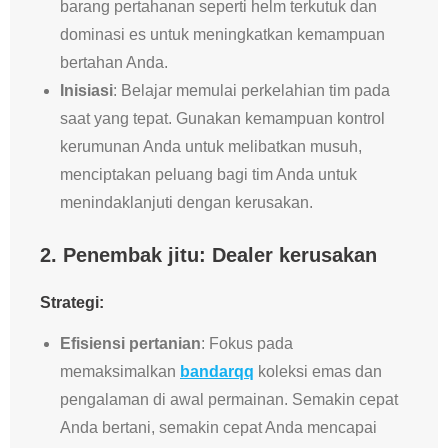
barang pertahanan seperti helm terkutuk dan
dominasi es untuk meningkatkan kemampuan
bertahan Anda.
Inisiasi
: Belajar memulai perkelahian tim pada
saat yang tepat. Gunakan kemampuan kontrol
kerumunan Anda untuk melibatkan musuh,
menciptakan peluang bagi tim Anda untuk
menindaklanjuti dengan kerusakan.
2. Penembak jitu: Dealer kerusakan
Strategi:
Efisiensi pertanian
: Fokus pada
memaksimalkan
bandarqq
koleksi emas dan
pengalaman di awal permainan. Semakin cepat
Anda bertani, semakin cepat Anda mencapai