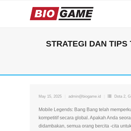
Skip
to
content
STRATEGI DAN TIP
May 15, 2025
admin@biogame.id
Dota 2
,
G
Mobile Legends: Bang Bang telah memperkua
kompetitif secara global. Apakah Anda seor
didambakan, semua orang bercita -cita untu