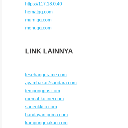
https://117.18.0.40
hematqq.com
murniqq.com
menuqq.com
LINK LAINNYA
lesehangurame.com
ayambakar7saudara.com
tempongpns.com
roemahkuliner.com
saoenkkito.com
handayaniprima.com
kampungmakan.com