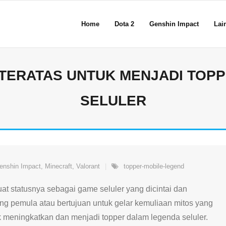
Home
Dota 2
Genshin Impact
Lain
S TERATAS UNTUK MENJADI TOP
SELULER
enshin Impact
,
Minecraft
,
Valorant
topper-mobile-legend
t statusnya sebagai game seluler yang dicintai dan
ang pemula atau bertujuan untuk gelar kemuliaan mitos yang
k meningkatkan dan menjadi topper dalam legenda seluler.