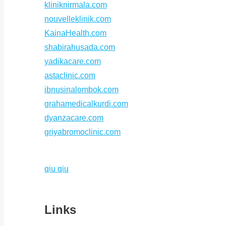
kliniknirmala.com
nouvelleklinik.com
KainaHealth.com
shabirahusada.com
yadikacare.com
astaclinic.com
ibnusinalombok.com
grahamedicalkurdi.com
dyanzacare.com
griyabromoclinic.com
qiu qiu
Links