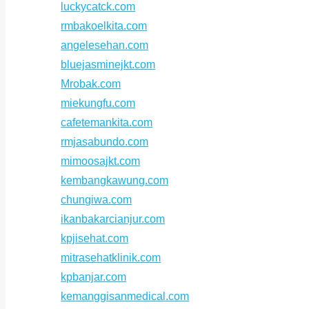
luckycatck.com
rmbakoelkita.com
angelesehan.com
bluejasminejkt.com
Mrobak.com
miekungfu.com
cafetemankita.com
rmjasabundo.com
mimoosajkt.com
kembangkawung.com
chungiwa.com
ikanbakarcianjur.com
kpjisehat.com
mitrasehatklinik.com
kpbanjar.com
kemanggisanmedical.com